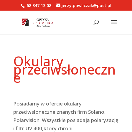
68 347 13 08
jerzy.pawliczak@post.pl
Okulary
przeciwsłoneczn
e
Posiadamy w ofercie okulary
przeciwsłoneczne znanych firm Solano,
Polarvision. Wszystkie posiadają polaryzację
i filtr UV 400,który chroni