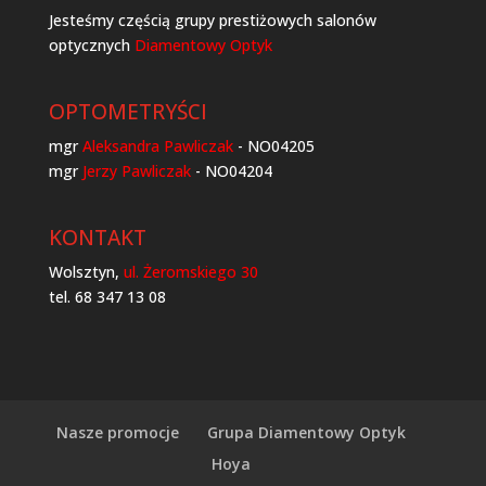
Jesteśmy częścią grupy prestiżowych salonów
optycznych
Diamentowy Optyk
OPTOMETRYŚCI
mgr
Aleksandra Pawliczak
- NO04205
mgr
Jerzy Pawliczak
- NO04204
KONTAKT
Wolsztyn,
ul. Żeromskiego 30
tel. 68 347 13 08
Nasze promocje
Grupa Diamentowy Optyk
Hoya